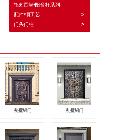
铝艺围墙/阳台杆系列
配件/铜工艺
>
门头门柱
>
别墅铝门
别墅铝门