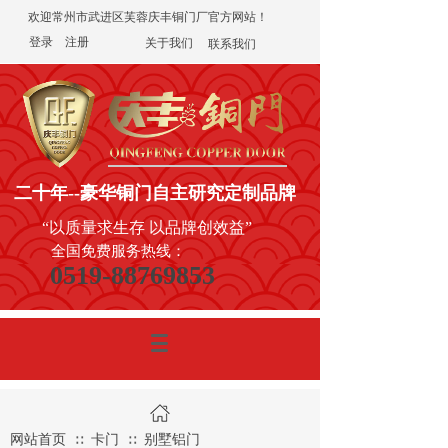
欢迎常州市武进区芙蓉庆丰铜门厂官方网站！
登录
|
注册
关于我们
联系我们
二十年
--豪华铜门
自主研究定制品牌
“以质量求生存 以品牌创效益”
全国免费服务热线：
0519-88769853
网站首页
卡门
别墅铝门
∷
∷