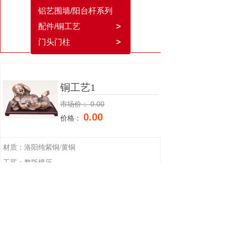
铝艺围墙/阳台杆系列
配件/铜工艺
>
门头门柱
>
铜工艺1
市场价：
0.00
0.00
价格：
材质：洛阳纯紫铜/黄铜
工艺：整版模压
尺寸：非标，具体尺寸可按门洞量身定做
上一个：
铜扶手1
下一个：
工程门2