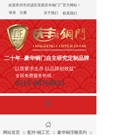
欢迎常州市武进区芙蓉庆丰铜门厂官方网站！
登录
|
注册
关于我们
联系我们
二十年
--豪华铜门
自主研究定制品牌
“以质量求生存 以品牌创效益”
全国免费服务热线：
0519-88769853
网站首页
配件/铜工艺
豪华铜浮雕系列
∷
∷
∷